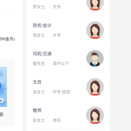
罗女士
·
大专
财务/会计
张女士
·
大专
80金币)
司机/交通
崔先生
·
高中以下
文员
张女士
·
中专/技校
教师
息
俞女士
·
本科