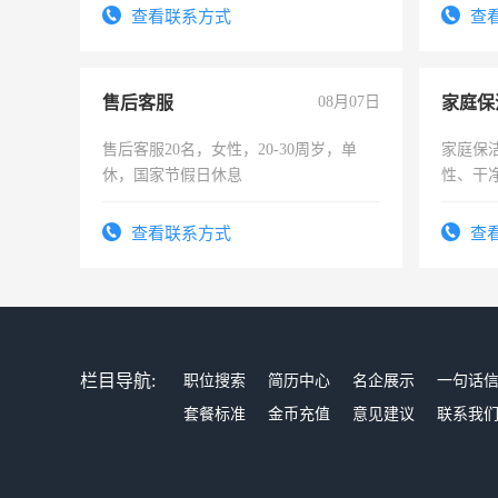
录，客
查看联系方式
查
懂电脑
能力，
售后客服
08月07日
家庭保
售后客服20名，女性，20-30周岁，单
家庭保
休，国家节假日休息
性、干净
时间灵
太太等
查看联系方式
查
栏目导航:
职位搜索
简历中心
名企展示
一句话
套餐标准
金币充值
意见建议
联系我