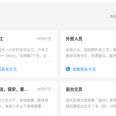
查
工
08月07日
外贸人员
周岁一45岁的车间女工，计件工
本地企业，现招聘外贸人员，
00一5000元，试用期2个月，交五
售经验者优先，待遇面议。联
年薪假，年底福利
看联系方式
查看联系方式
急招保洁，保安，客服，工程
08月07日
前台文员
求55岁以下，身体健康，能坚持
圣托利奥文旅发展（温州）有
作，保安55岁以下身体健康，有
部招聘前台文员 1 名（女）18
形象端庄，遵纪守法，无犯罪记
上，形象气质佳、高中及以上