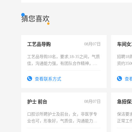
猜您喜欢
工艺品导购
08月07日
车间女
工艺品导购10名，要求;18-35之间，气质
招聘18
佳，沟通能力强，有团队合作精神，有
资约35
上进心，有工作经验者优先！
险，有
查看联系方式
查
护士 前台
08月07日
口腔诊所聘护士及前台，女，非医学专
保洁要
业也可，形象好，气质佳，沟通能力
正常工
强。面试，周日休息。
责任心