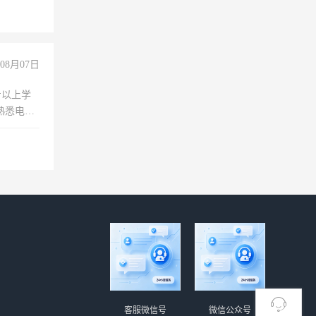
件打字熟练，
08月07日
专以上学
，熟悉电脑
队精神，
险，
客服微信号
微信公众号