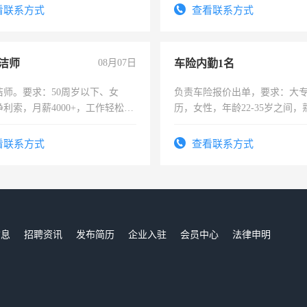
服要求45岁以下高中以上文化，
Word、Excel 等基础办公软
看联系方式
查看联系方式
工作认真，性格开朗有良好沟通
负责前台接待与日常文职工作
工程，懂水电维修。
洁师
08月07日
车险内勤1名
洁师。要求：50周岁以下、女
负责车险报价出单，要求：大
利索，月薪4000+，工作轻松，
历，女性，年龄22-35岁之间
活，不需坐班，适合宝妈、全职
操作，工作态度认真，具有团
。
试用期1-3个月，转正后交纳五
看联系方式
查看联系方式
信息
招聘资讯
发布简历
企业入驻
会员中心
法律申明
们