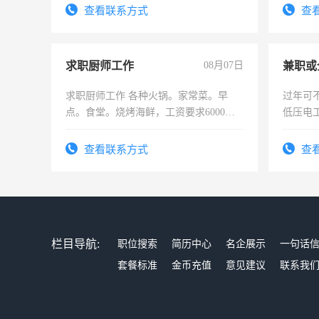
查看联系方式
查
求职厨师工作
08月07日
求职厨师工作 各种火锅。家常菜。早
过年可
点。食堂。烧烤海鲜，工资要求6000以
低压电
上
查看联系方式
查
栏目导航:
职位搜索
简历中心
名企展示
一句话
套餐标准
金币充值
意见建议
联系我