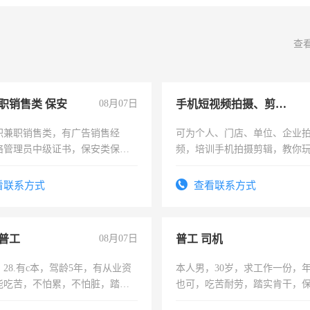
查
职销售类 保安
08月07日
手机短视频拍摄、剪辑、抖音快手
职兼职销售类，有广告销售经
可为个人、门店、单位、企业
络管理员中级证书，保安类保安
频，培训手机拍摄剪辑，教你
形象岗或幼儿园保安，维修水电
可为个人、门店、单位、企业
压电工证和十几年工作经验
频，培训手机拍摄剪辑，教你
看联系方式
查看联系方式
音！你也可以成为拍摄达人！
成为拍摄达人！
普工
08月07日
普工 司机
28.有c本，驾龄5年，有从业资
本人男，30岁，求工作一份，
能吃苦，不怕累，不怕脏，踏
也可，吃苦耐劳，踏实肯干，
求稳定工作一份，保险不干
勿扰