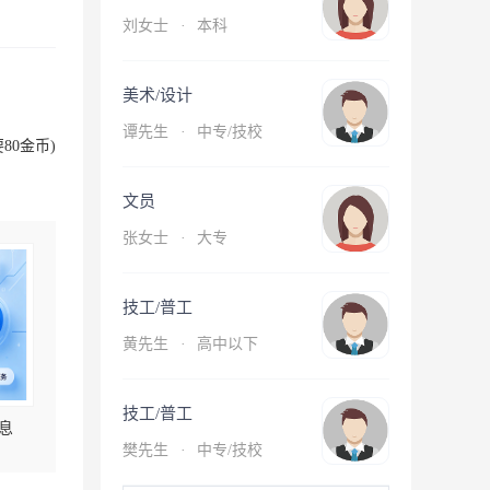
刘女士
·
本科
美术/设计
谭先生
·
中专/技校
80金币)
文员
张女士
·
大专
技工/普工
黄先生
·
高中以下
技工/普工
息
樊先生
·
中专/技校