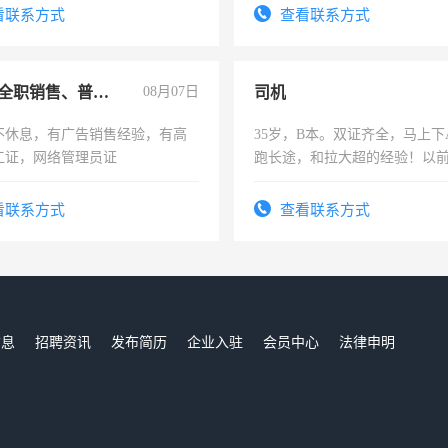
看联系方式
查看联系方式
兼职或全职销售、普工、维修
08月07日
司机
不休息，有广告销售经验，有高
35岁，B本。双证齐全，马上下
工证，网络管理员证
跑长途，和拉大超的经验！以
六，渣土车
看联系方式
查看联系方式
信息
招聘资讯
发布简历
企业入驻
会员中心
法律申明
们