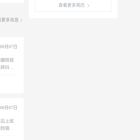
查看更多简历
看更多信息
08月07日
拍摄短视
玩转抖音
拍摄短视
玩转抖
你也可以
08月07日
年后上班
保险销售