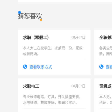
猜您喜欢
求职（寒假工）
08月07日
全职兼
本人大三在校学生，求兼职一份，家教
各类全
或者商场。
验，网
队长，
有高低
查看联系方式
查
求职电工
08月07日
司机或
专业维修电路，灯具，开关插座安装，
本人男，
水电维修，故障排除，兼职和零活。
格证，
实，需